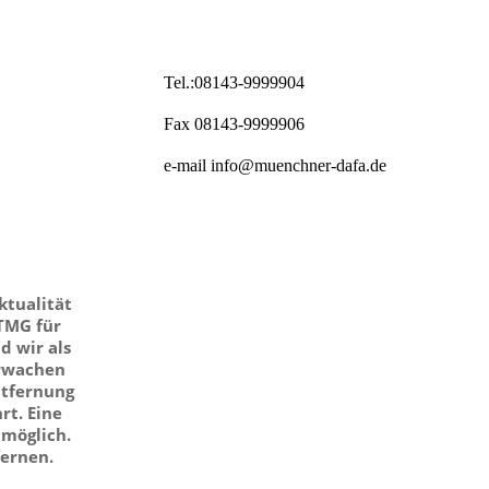
Tel.:08143-9999904
Fax 08143-9999906
e-mail info@muenchner-dafa.de
ktualität
 TMG für
d wir als
erwachen
ntfernung
rt. Eine
 möglich.
ernen.