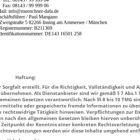
Fax: 08143 / 99 999 06
ail: info@muenchner-dafa.de
chäftsführer / Paul Mangano
t: Zweigstraße 5 82266 Inning am Ammersee / München
Registernummer: B211369
Identifikationsnummer: DE143 16501 258
Haftung:
orgfalt erstellt. Für die Richtigkeit, Vollständigkeit und A
 übernehmen. Als Dienstanbieter sind wir gemäß § 7 Abs.1
gemeinen Gesetzen verantwortlich. Nach §§ 8 bis 10 TMG sin
bermittelte oder gespeicherte fremde Informationen zu üb
 rechtswidrige Tätigkeit hinweisen. Verpflichtungen zur E
n nach den allgemeinen Gesetzen bleiben hiervon unberüh
m Zeitpunkt der Kenntnis einer konkreten Rechtsverletzung
htsverletzungen werden wir diese Inhalte umgehend entf